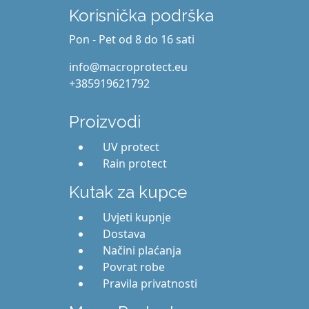
Korisnička podrška
Pon - Pet od 8 do 16 sati
info@macroprotect.eu
+385919621792
Proizvodi
UV protect
Rain protect
Kutak za kupce
Uvjeti kupnje
Dostava
Načini plaćanja
Povrat robe
Pravila privatnosti