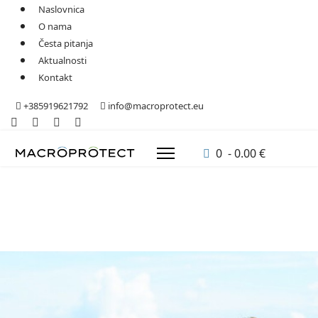
Naslovnica
O nama
Česta pitanja
Aktualnosti
Kontakt
+385919621792
info@macroprotect.eu
0 - 0.00 €