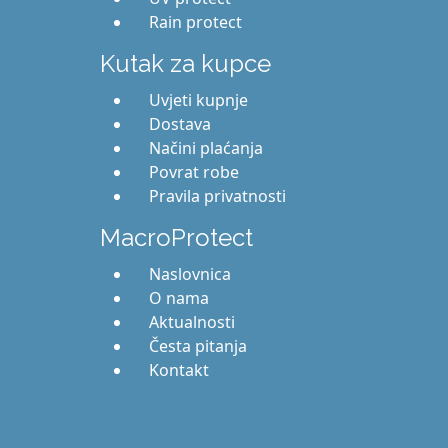
Rain protect
Kutak za kupce
Uvjeti kupnje
Dostava
Načini plaćanja
Povrat robe
Pravila privatnosti
MacroProtect
Naslovnica
O nama
Aktualnosti
Česta pitanja
Kontakt