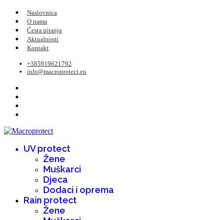
Naslovnica
O nama
Česta pitanja
Aktualnosti
Kontakt
+385919621792
info@macroprotect.eu
UV protect
Žene
Muškarci
Djeca
Dodaci i oprema
Rain protect
Žene