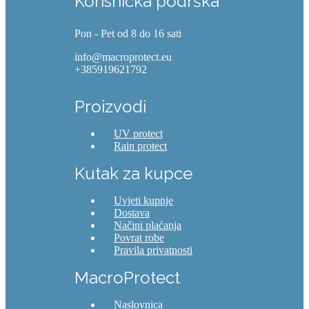
Korisnička podrška
Pon - Pet od 8 do 16 sati
info@macroprotect.eu
+385919621792
Proizvodi
UV protect
Rain protect
Kutak za kupce
Uvjeti kupnje
Dostava
Načini plaćanja
Povrat robe
Pravila privatnosti
MacroProtect
Naslovnica