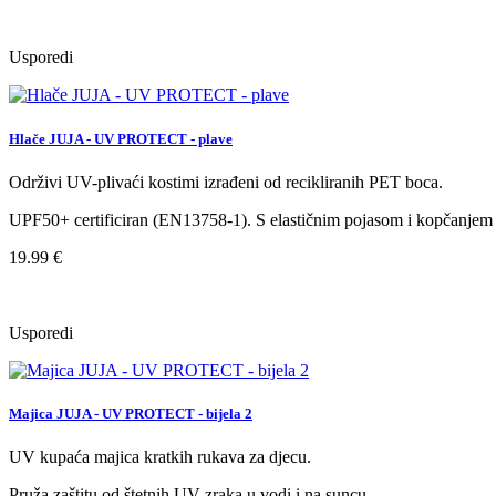
Usporedi
Hlače JUJA - UV PROTECT - plave
Održivi UV-plivaći kostimi izrađeni od recikliranih PET boca.
UPF50+ certificiran (EN13758-1). S elastičnim pojasom i kopčanjem
19.99 €
Usporedi
Majica JUJA - UV PROTECT - bijela 2
UV kupaća majica kratkih rukava za djecu.
Pruža zaštitu od štetnih UV zraka u vodi i na suncu.