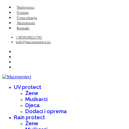
Naslovnica
O nama
Česta pitanja
Aktualnosti
Kontakt
+385919621792
info@macroprotect.eu
UV protect
Žene
Muškarci
Djeca
Dodaci i oprema
Rain protect
Žene