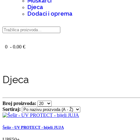
Muškarci
Djeca
Dodaci i oprema
0 - 0.00 €
Djeca
Broj proizvoda:
Sortiraj:
Šešir - UV PROTECT - bijeli JUJA
UPF50+