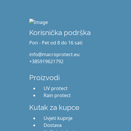
Korisnička podrška
Pon - Pet od 8 do 16 sati
info@macroprotect.eu
+385919621792
Proizvodi
UV protect
Rain protect
Kutak za kupce
Uvjeti kupnje
Dostava