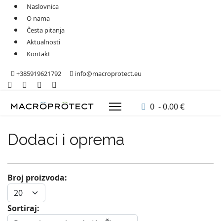
Naslovnica
O nama
Česta pitanja
Aktualnosti
Kontakt
+385919621792
info@macroprotect.eu
0 - 0.00 €
Dodaci i oprema
Broj proizvoda:
Sortiraj: