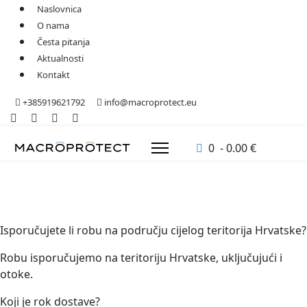
Naslovnica
O nama
Česta pitanja
Aktualnosti
Kontakt
+385919621792
info@macroprotect.eu
0 - 0.00 €
Isporučujete li robu na području cijelog teritorija Hrvatske?
Robu isporučujemo na teritoriju Hrvatske, uključujući i
otoke.
Koji je rok dostave?