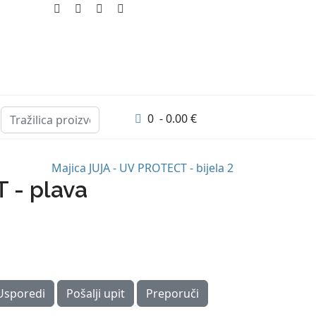
0 - 0.00 €
Majica JUJA - UV PROTECT - bijela 2
 - plava
Usporedi
Pošalji upit
Preporuči