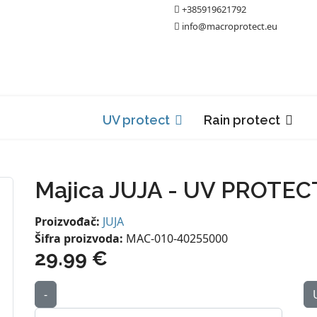
+385919621792
info@macroprotect.eu
UV protect
Rain protect
Majica JUJA - UV PROTECT
Proizvođač:
JUJA
Šifra proizvoda:
MAC-010-40255000
29.99 €
-