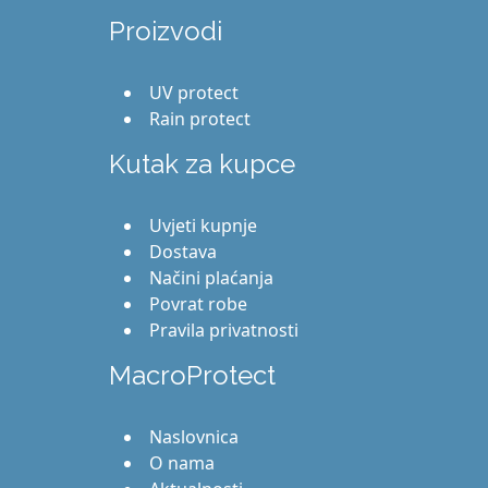
Proizvodi
UV protect
Rain protect
Kutak za kupce
Uvjeti kupnje
Dostava
Načini plaćanja
Povrat robe
Pravila privatnosti
MacroProtect
Naslovnica
O nama