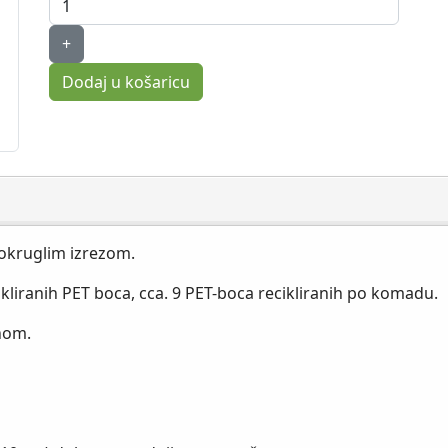
+
Dodaj u košaricu
i okruglim izrezom.
ikliranih PET boca, cca. 9 PET-boca recikliranih po komadu.
enom.