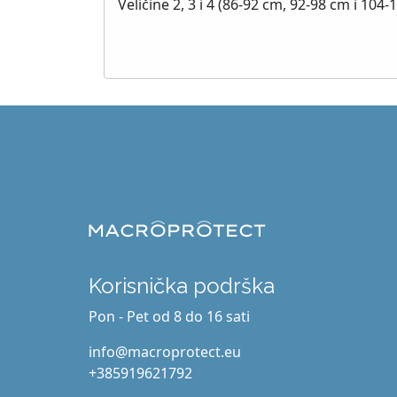
Veličine 2, 3 i 4 (86-92 cm, 92-98 cm i 10
Korisnička podrška
Pon - Pet od 8 do 16 sati
info@macroprotect.eu
+385919621792